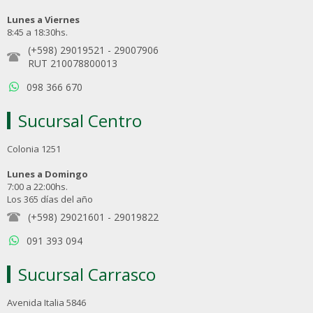
Lunes a Viernes
8:45 a 18:30hs.
(+598) 29019521
-
29007906
RUT 210078800013
098 366 670
Sucursal Centro
Colonia 1251
Lunes a Domingo
7:00 a 22:00hs.
Los 365 días del año
(+598) 29021601
-
29019822
091 393 094
Sucursal Carrasco
Avenida Italia 5846