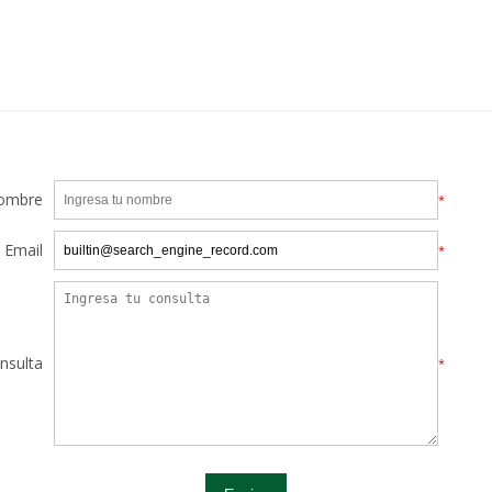
ombre
*
Email
*
nsulta
*