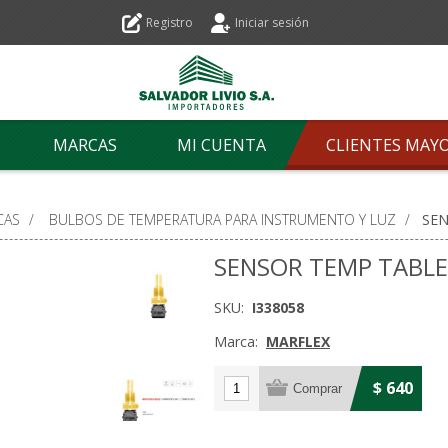
Registro
Iniciar sesión
MARCAS
MI CUENTA
CLIENTES MAY
CAS
/
BULBOS DE TEMPERATURA PARA INSTRUMENTO Y LUZ
/
SEN
SENSOR TEMP TABLE
SKU:
I338058
Marca:
MARFLEX
$ 640