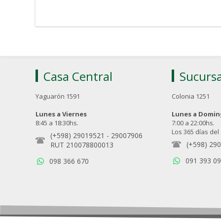
Casa Central
Sucursa
Yaguarón 1591
Colonia 1251
Lunes a Viernes
Lunes a Domi
8:45 a 18:30hs.
7:00 a 22:00hs.
Los 365 días del
(+598) 29019521
-
29007906
(+598) 29
RUT 210078800013
091 393 0
098 366 670