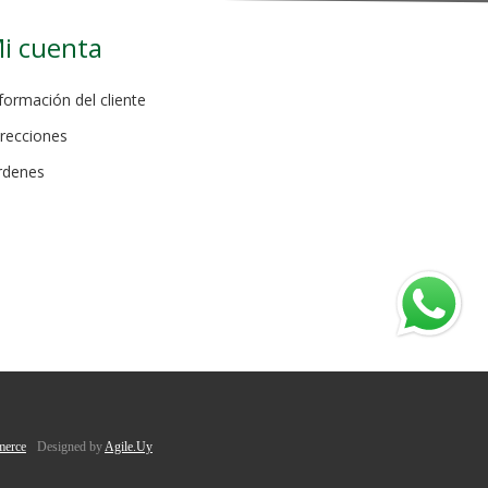
i cuenta
formación del cliente
recciones
rdenes
erce
Designed by
Agile.Uy