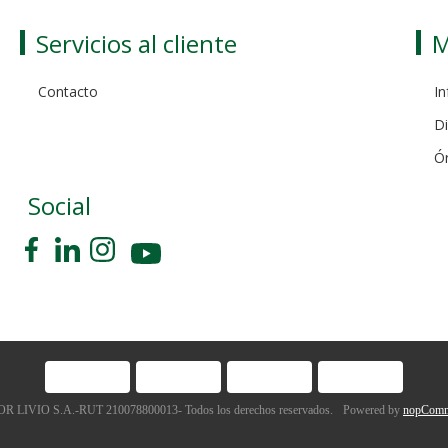
Servicios al cliente
M
Contacto
In
Di
Ó
Social
 LIVIO S.A.-RUT 210078800013- Todos los derechos reservados.
Powered by
nopComm