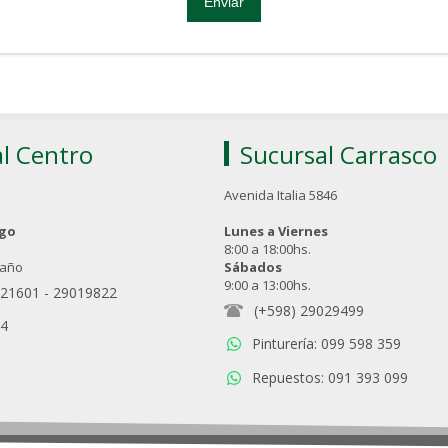
l Centro
Sucursal Carrasco
Avenida Italia 5846
ngo
Lunes a Viernes
8:00 a 18:00hs.
 año
Sábados
9:00 a 13:00hs.
021601
-
29019822
(+598) 29029499
94
Pinturería: 099 598 359
Repuestos: 091 393 099