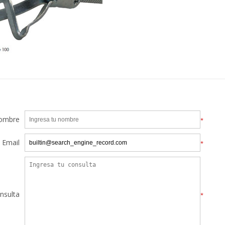
ombre
*
Email
*
nsulta
*