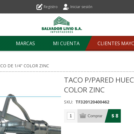
Registro
Iniciar sesión
MARCAS
MI CUENTA
CLIENTES MAY
CO DE 1/4" COLOR ZINC
TACO P/PARED HUEC
COLOR ZINC
SKU:
TF320120400462
$ 8