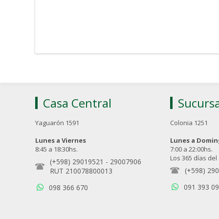
Casa Central
Sucursa
Yaguarón 1591
Colonia 1251
Lunes a Viernes
Lunes a Domi
8:45 a 18:30hs.
7:00 a 22:00hs.
Los 365 días del
(+598) 29019521
-
29007906
(+598) 29
RUT 210078800013
091 393 0
098 366 670