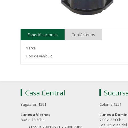
Especificaciones
Contáctenos
Marca
Tipo de vehículo
Casa Central
Sucursa
Yaguarón 1591
Colonia 1251
Lunes a Viernes
Lunes a Domi
8:45 a 18:30hs.
7:00 a 22:00hs.
Los 365 días del
(+598) 29019521
-
29007906