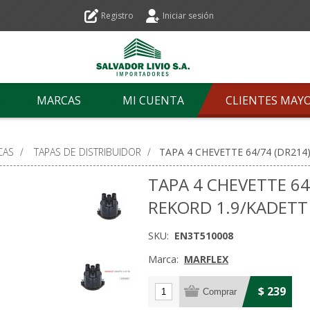
Registro
Iniciar sesión
MARCAS
MI CUENTA
CLIENTES MAY
CAS
/
TAPAS DE DISTRIBUIDOR
/
TAPA 4 CHEVETTE 64/74 (DR21
TAPA 4 CHEVETTE 64
REKORD 1.9/KADETT
SKU:
EN3T510008
Marca:
MARFLEX
$ 239