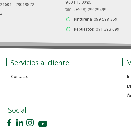
9:00 a 13:00hs.
021601
-
29019822
(+598) 29029499
94
Pinturería: 099 598 359
Repuestos: 091 393 099
Servicios al cliente
M
Contacto
In
Di
Ó
Social