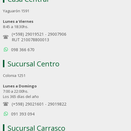
Yaguarón 1591
Lunes a Viernes
8:45 a 18:30hs.
(+598) 29019521
-
29007906
RUT 210078800013
098 366 670
Sucursal Centro
Colonia 1251
Lunes a Domingo
7:00 a 22:00hs.
Los 365 días del año
(+598) 29021601
-
29019822
091 393 094
Sucursal Carrasco