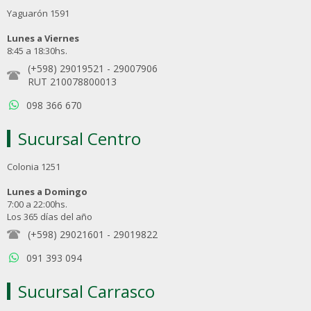
Yaguarón 1591
Lunes a Viernes
8:45 a 18:30hs.
(+598) 29019521
-
29007906
RUT 210078800013
098 366 670
Sucursal Centro
Colonia 1251
Lunes a Domingo
7:00 a 22:00hs.
Los 365 días del año
(+598) 29021601
-
29019822
091 393 094
Sucursal Carrasco