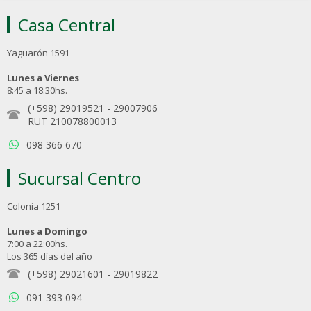
Casa Central
Yaguarón 1591
Lunes a Viernes
8:45 a 18:30hs.
(+598) 29019521
-
29007906
RUT 210078800013
098 366 670
Sucursal Centro
Colonia 1251
Lunes a Domingo
7:00 a 22:00hs.
Los 365 días del año
(+598) 29021601
-
29019822
091 393 094