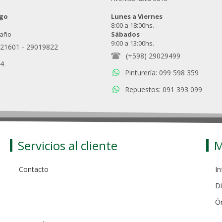
ngo
Lunes a Viernes
8:00 a 18:00hs.
 año
Sábados
9:00 a 13:00hs.
021601
-
29019822
(+598) 29029499
94
Pinturería: 099 598 359
Repuestos: 091 393 099
Servicios al cliente
M
Contacto
In
Di
Ó