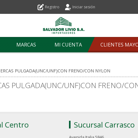
Registro
Iniciar sesión
MARCAS
MI CUENTA
CLIENTES MAY
ERCAS PULGADA(UNC/UNF)CON FRENO/CON NYLON
CAS PULGADA(UNC/UNF)CON FRENO/CO
l Centro
Sucursal Carrasco
Avenida Italia 5846