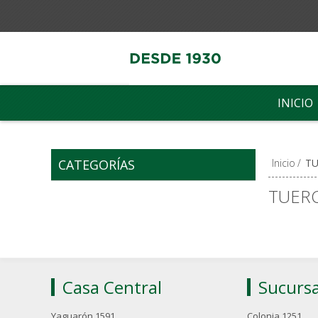
INICIO
CATEGORÍAS
Inicio
/
TU
TUER
Casa Central
Sucursa
Yaguarón 1591
Colonia 1251