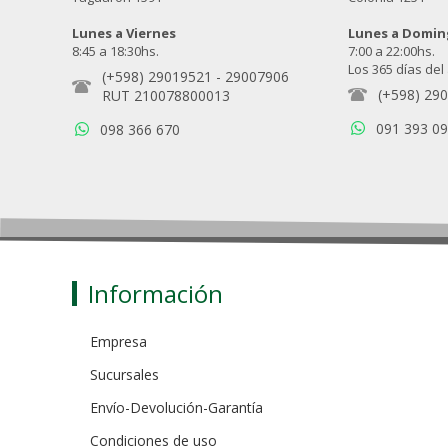
Lunes a Viernes
Lunes a Domi
8:45 a 18:30hs.
7:00 a 22:00hs.
Los 365 días del
(+598) 29019521
-
29007906
(+598) 29
RUT 210078800013
091 393 0
098 366 670
Información
Empresa
Sucursales
Envío-Devolución-Garantía
Condiciones de uso