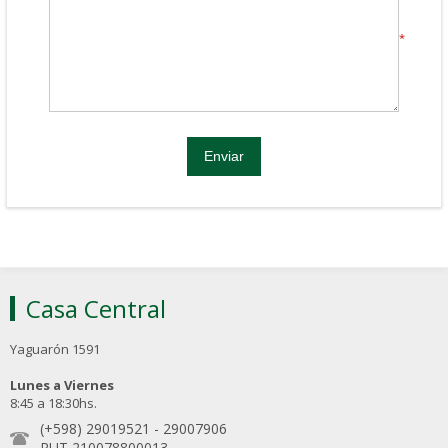
*
Casa Central
Yaguarón 1591
Lunes a Viernes
8:45 a 18:30hs.
(+598) 29019521
-
29007906
RUT 210078800013