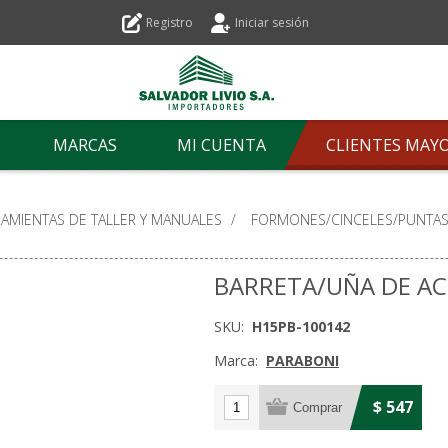
Registro
Iniciar sesión
MARCAS
MI CUENTA
CLIENTES MAY
AMIENTAS DE TALLER Y MANUALES
/
FORMONES/CINCELES/PUNTAS
BARRETA/UÑA DE A
SKU:
H15PB-100142
Marca:
PARABONI
$ 547