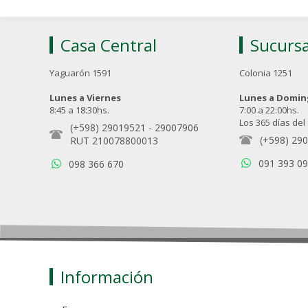
Casa Central
Sucursa
Yaguarón 1591
Colonia 1251
Lunes a Viernes
Lunes a Domi
8:45 a 18:30hs.
7:00 a 22:00hs.
Los 365 días del
(+598) 29019521
-
29007906
(+598) 29
RUT 210078800013
091 393 0
098 366 670
Información