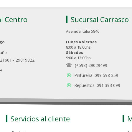
l Centro
Sucursal Carrasco
Avenida Italia 5846
ngo
Lunes a Viernes
8:00 a 18:00hs.
 año
Sábados
9:00 a 13:00hs.
021601
-
29019822
(+598) 29029499
94
Pinturería: 099 598 359
Repuestos: 091 393 099
Servicios al cliente
M