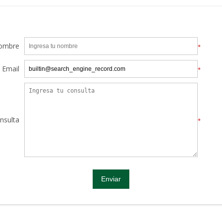
ombre
*
Email
*
nsulta
*