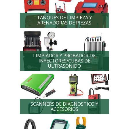
TANQUES DE LIMPIEZA Y
ARENADORAS DE PIEZAS
LIMPIADOR Y PROBADOR DE
INYECTORES/CUBAS DE
ULTRASONIDO
SCANNERS DE DIAGNOSTICO Y
ACCESORIOS