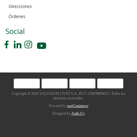
Direcciones
Órdenes
Social
Copyright ® 2026 SALVADOR LIVIO S.A.-RUT 210078800013- Todos los
derechos reservados.
Powered by
nopCommerce
Designed by
Agile.Uy