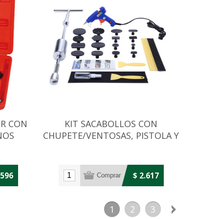
OR CON
KIT SACABOLLOS CON
NOS
CHUPETE/VENTOSAS, PISTOLA Y
EXTRACTOR
.596
$ 2.617
1
2
3