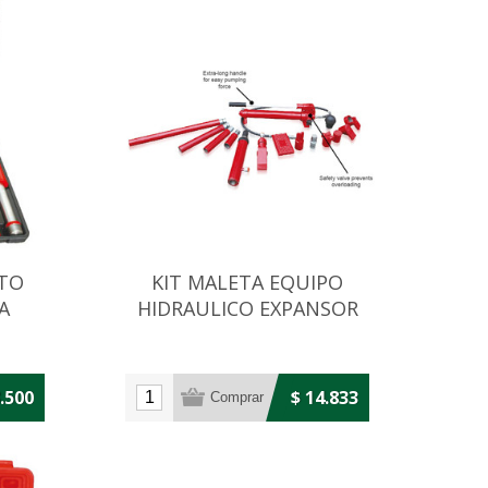
ATO
KIT MALETA EQUIPO
A
HIDRAULICO EXPANSOR
ERO
CHAPISTA C/BOMBA 10T
8.500
$ 14.833