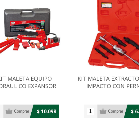
KIT MALETA EQUIPO
KIT MALETA EXTRACT
DRAULICO EXPANSOR
IMPACTO CON PER
HAPISTA C/BOMBA 4T
EXPANSORES
$ 10.098
$ 6