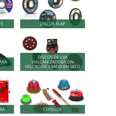
TE
DISCOS FLAP
DISCOS DE LIJA
ARA
VULCANIZADOS/CON
VELCRO/DE LIJADO EN SECO
RA
CEPILLOS