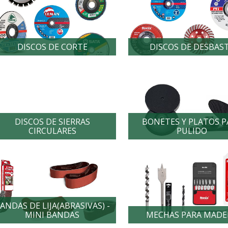
DISCOS DE CORTE
DISCOS DE DESBAS
DISCOS DE SIERRAS
BONETES Y PLATOS P
CIRCULARES
PULIDO
ANDAS DE LIJA(ABRASIVAS) -
MINI BANDAS
MECHAS PARA MADE