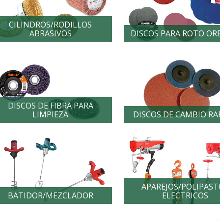
CILINDROS/RODILLOS
ABRASIVOS
DISCOS PARA ROTO OR
DISCOS DE FIBRA PARA
LIMPIEZA
DISCOS DE CAMBIO RA
APAREJOS/POLIPAST
BATIDOR/MEZCLADOR
ELECTRICOS