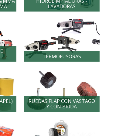
G/MMA
HIDROLIMPIADORAS -
SMA
LAVADORAS
DE
TERMOFUSORAS
PAPEL)
RUEDAS FLAP CON VASTAGO
Y CON BRIDA