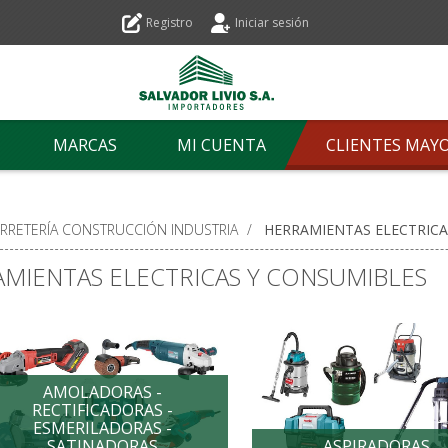
Registro
Iniciar sesión
MARCAS
MI CUENTA
CLIENTES MAY
ERRETERÍA CONSTRUCCIÓN INDUSTRIA
/
HERRAMIENTAS ELECTRICA
MIENTAS ELECTRICAS Y CONSUMIBLES
AMOLADORAS -
RECTIFICADORAS -
ESMERILADORAS -
SATINADORAS
ASPIRADORAS