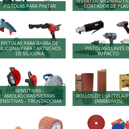
INVERTER/MIG/MAG/TI
PISTOLAS PARA PINTAR
- CORTADOR DE PLA
PISTOLAS PARA BARRA DE
SILICONA/PARA CARTUCHOS
PISTOLAS/LLAVES 
DE SILICONA
IMPACTO
SENSITIVAS -
AMOLADORAS/SIERRAS
ROLLOS DE LIJA (TELA/
SENSITIVAS - TRONZADORAS
(ABRASIVOS)