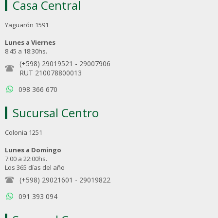
Casa Central
Yaguarón 1591
Lunes a Viernes
8:45 a 18:30hs.
(+598) 29019521
-
29007906
RUT 210078800013
098 366 670
Sucursal Centro
Colonia 1251
Lunes a Domingo
7:00 a 22:00hs.
Los 365 días del año
(+598) 29021601
-
29019822
091 393 094