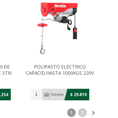
) DE
POLIPASTO ELECTRICO
E 3TN
CAPACID.HASTA 1000KGS 220V
1600W
6.254
$ 29.819
1
2