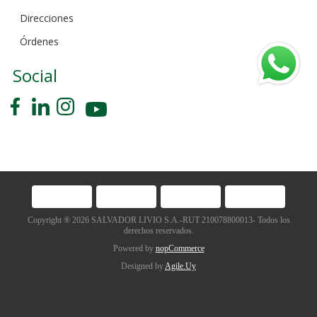
Direcciones
Órdenes
Social
Copyright ® 2026 SALVADOR LIVIO S.A.-RUT 210078800013- Todos los
derechos reservados.
Powered by
nopCommerce
Designed by
Agile.Uy