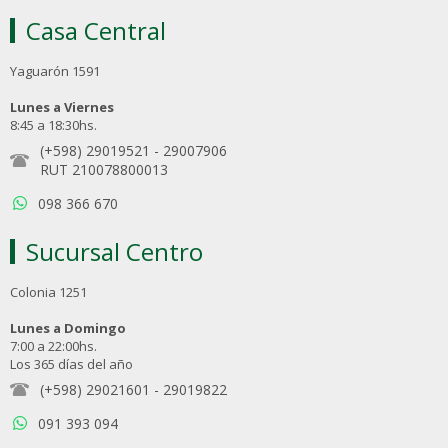
Casa Central
Yaguarón 1591
Lunes a Viernes
8:45 a 18:30hs.
(+598) 29019521
-
29007906
RUT 210078800013
098 366 670
Sucursal Centro
Colonia 1251
Lunes a Domingo
7:00 a 22:00hs.
Los 365 días del año
(+598) 29021601
-
29019822
091 393 094