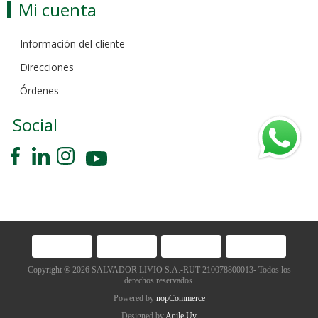
Mi cuenta
Información del cliente
Direcciones
Órdenes
Social
Copyright ® 2026 SALVADOR LIVIO S.A.-RUT 210078800013- Todos los
derechos reservados.
Powered by
nopCommerce
Designed by
Agile.Uy