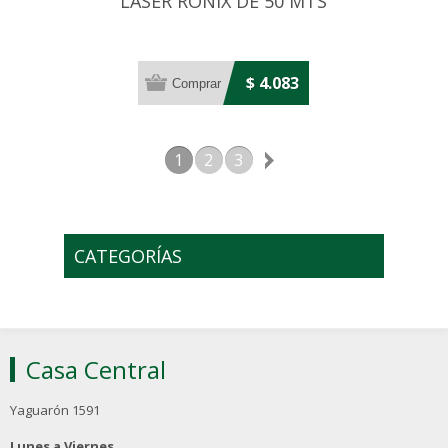
LASER RONIX DE 50 MTS
$ 4.083
1
2
3
CATEGORÍAS
Casa Central
Yaguarón 1591
Lunes a Viernes