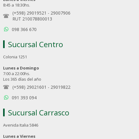
8:45 a 18:30hs.
(+598) 29019521
-
29007906
RUT 210078800013
098 366 670
Sucursal Centro
Colonia 1251
Lunes a Domingo
7:00 a 22:00hs.
Los 365 días del año
(+598) 29021601
-
29019822
091 393 094
Sucursal Carrasco
Avenida Italia 5846
Lunes a Viernes