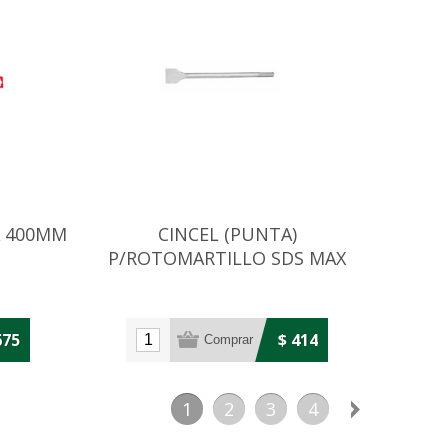
A 400MM
CINCEL (PUNTA)
P/ROTOMARTILLO SDS MAX
18X400X50MM
675
$ 414
1
2
3
4