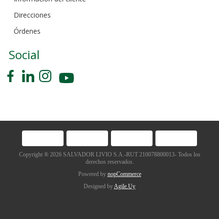
Direcciones
Órdenes
Social
Copyright ® 2026 SALVADOR LIVIO S.A.-RUT 210078800013- Todos los
derechos reservados.
Powered by
nopCommerce
Designed by
Agile.Uy