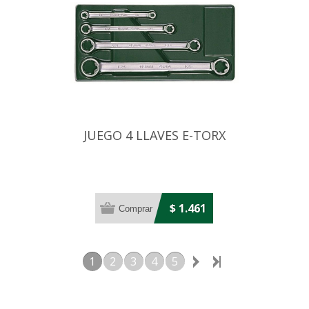
JUEGO 4 LLAVES E-TORX
$ 1.461
1
2
3
4
5