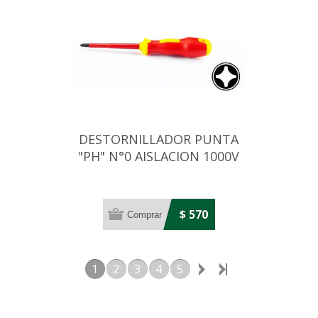
DESTORNILLADOR PUNTA
"PH" N°0 AISLACION 1000V
VDE
$ 570
1
2
3
4
5