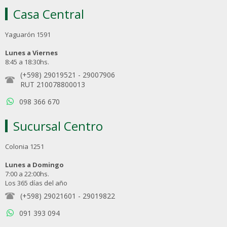
Casa Central
Yaguarón 1591
Lunes a Viernes
8:45 a 18:30hs.
(+598) 29019521
-
29007906
RUT 210078800013
098 366 670
Sucursal Centro
Colonia 1251
Lunes a Domingo
7:00 a 22:00hs.
Los 365 días del año
(+598) 29021601
-
29019822
091 393 094