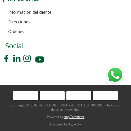
Información del cliente
Direcciones
Órdenes
Social
Copyright ® 2026 SALVADOR LIVIO S.A.-RUT 210078800013- Todos los
derechos reservados.
Powered by
nopCommerce
Designed by
Agile.Uy