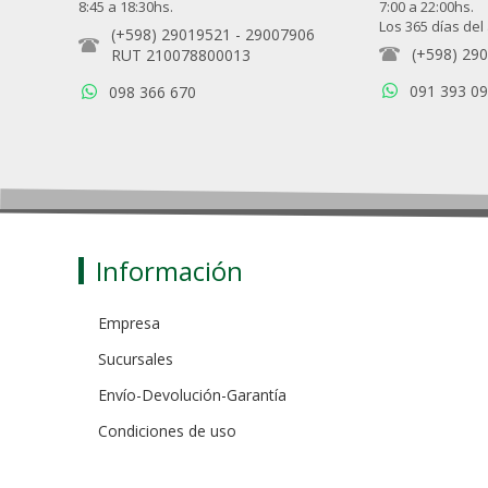
8:45 a 18:30hs.
7:00 a 22:00hs.
Los 365 días del
(+598) 29019521
-
29007906
(+598) 29
RUT 210078800013
091 393 0
098 366 670
Información
Empresa
Sucursales
Envío-Devolución-Garantía
Condiciones de uso