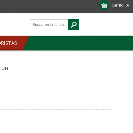
Carrito
(0)
ORISTAS
SION