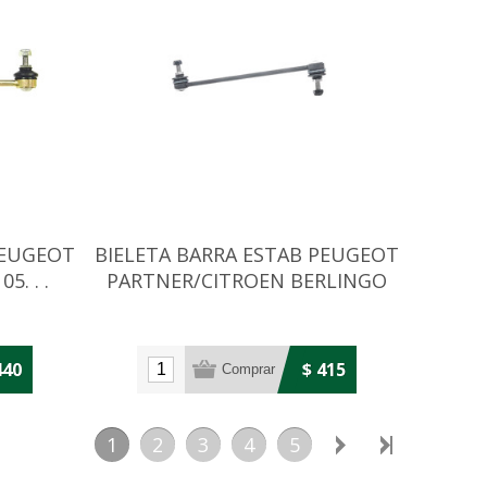
PEUGEOT
BIELETA BARRA ESTAB PEUGEOT
5. . .
PARTNER/CITROEN BERLINGO
1999>
440
$ 415
1
2
3
4
5