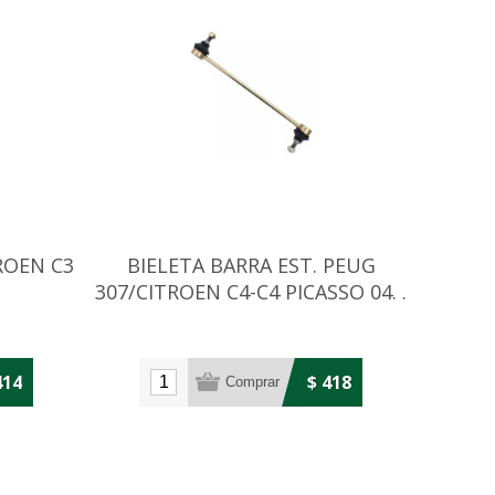
ROEN C3
BIELETA BARRA EST. PEUG
307/CITROEN C4-C4 PICASSO 04. .
.
414
$ 418