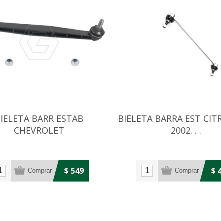
IELETA BARR ESTAB
BIELETA BARRA EST CIT
CHEVROLET
2002. . .
LT/ONIX/SONIC/PRISMA/
$ 549
$ 