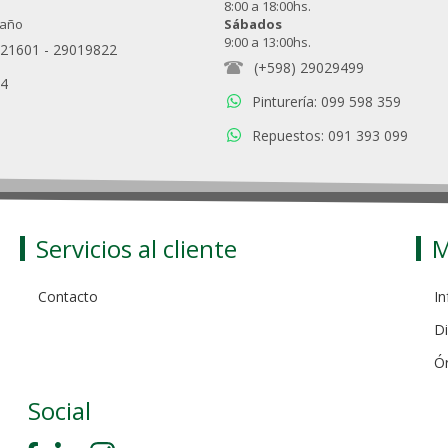
8:00 a 18:00hs.
 año
Sábados
9:00 a 13:00hs.
021601
-
29019822
(+598) 29029499
94
Pinturería: 099 598 359
Repuestos: 091 393 099
Servicios al cliente
M
Contacto
In
Di
Ó
Social