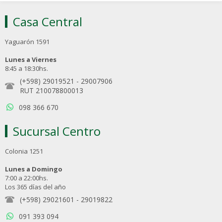
Casa Central
Yaguarón 1591
Lunes a Viernes
8:45 a 18:30hs.
(+598) 29019521
-
29007906
RUT 210078800013
098 366 670
Sucursal Centro
Colonia 1251
Lunes a Domingo
7:00 a 22:00hs.
Los 365 días del año
(+598) 29021601
-
29019822
091 393 094