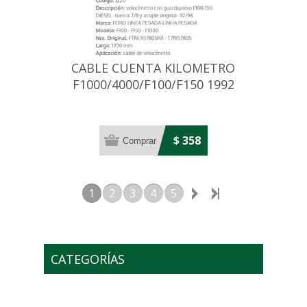
CABLE CUENTA KILOMETRO
F1000/4000/F100/F150 1992
$ 358
1
2
3
4
5
CATEGORÍAS