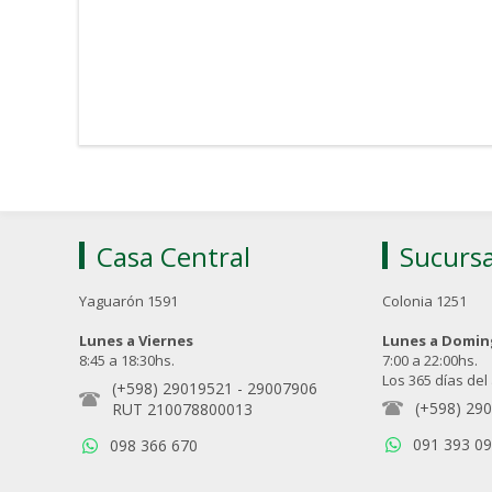
Casa Central
Sucursa
Yaguarón 1591
Colonia 1251
Lunes a Viernes
Lunes a Domi
8:45 a 18:30hs.
7:00 a 22:00hs.
Los 365 días del
(+598) 29019521
-
29007906
(+598) 29
RUT 210078800013
091 393 0
098 366 670