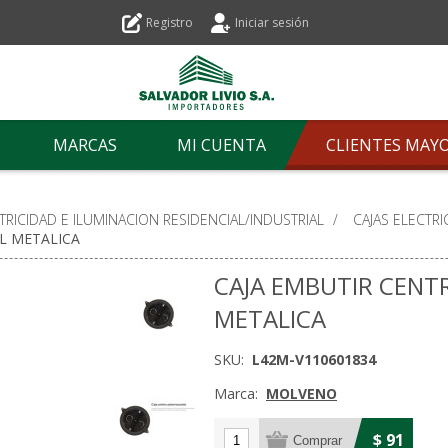
Registro
Iniciar sesión
MARCAS
MI CUENTA
CLIENTES MAY
TRICIDAD E ILUMINACION RESIDENCIAL/INDUSTRIAL
/
CAJAS ELECTRI
L METALICA
CAJA EMBUTIR CEN
METALICA
SKU:
L42M-V110601834
Marca:
MOLVENO
$ 91