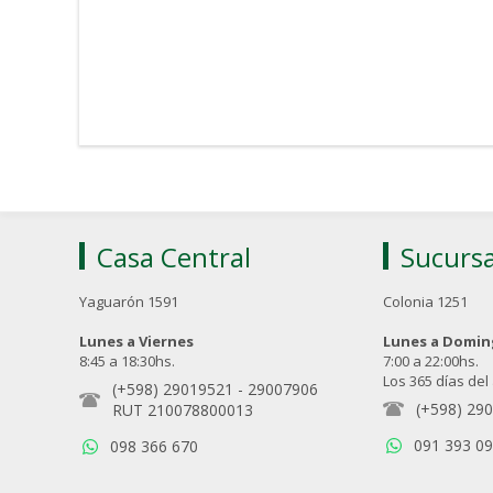
Casa Central
Sucursa
Yaguarón 1591
Colonia 1251
Lunes a Viernes
Lunes a Domi
8:45 a 18:30hs.
7:00 a 22:00hs.
Los 365 días del
(+598) 29019521
-
29007906
(+598) 29
RUT 210078800013
091 393 0
098 366 670