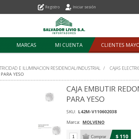
Registro
Iniciar sesión
MARCAS
MI CUENTA
CLIENTES MAY
TRICIDAD E ILUMINACION RESIDENCIAL/INDUSTRIAL
/
CAJAS ELECTRI
PARA YESO
CAJA EMBUTIR RED
PARA YESO
SKU:
L42M-V110602038
Marca:
MOLVENO
$ 110