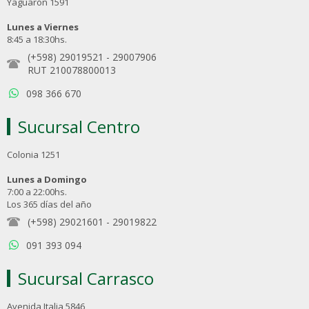
Yaguarón 1591
Lunes a Viernes
8:45 a 18:30hs.
(+598) 29019521
-
29007906
RUT 210078800013
098 366 670
Sucursal Centro
Colonia 1251
Lunes a Domingo
7:00 a 22:00hs.
Los 365 días del año
(+598) 29021601
-
29019822
091 393 094
Sucursal Carrasco
Avenida Italia 5846