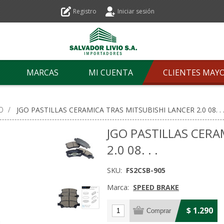
Registro
Iniciar sesión
MARCAS
MI CUENTA
CLIENTES MAY
O
/
JGO PASTILLAS CERAMICA TRAS MITSUBISHI LANCER 2.0 08. . 
JGO PASTILLAS CERA
2.0 08. . .
SKU:
FS2CSB-905
Marca:
SPEED BRAKE
$ 1.290