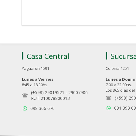
Casa Central
Sucursa
Yaguarón 1591
Colonia 1251
Lunes a Viernes
Lunes a Domi
8:45 a 18:30hs.
7:00 a 22:00hs.
Los 365 días del
(+598) 29019521
-
29007906
(+598) 29
RUT 210078800013
091 393 0
098 366 670