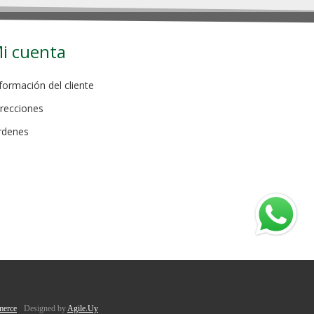
i cuenta
formación del cliente
recciones
rdenes
erce
Designed by
Agile.Uy