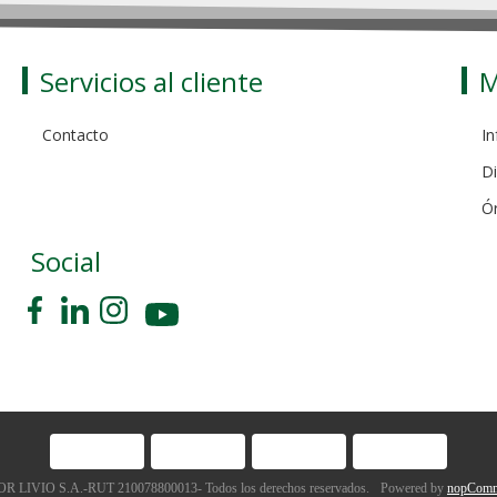
Servicios al cliente
M
Contacto
In
Di
Ó
Social
 LIVIO S.A.-RUT 210078800013- Todos los derechos reservados.
Powered by
nopComm