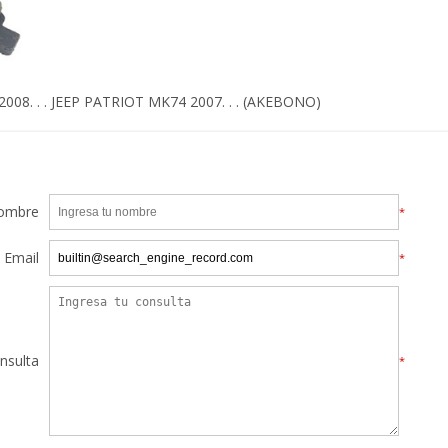
08. . . JEEP PATRIOT MK74 2007. . . (AKEBONO)
ombre
*
Email
*
nsulta
*