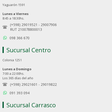
Yaguarón 1591
Lunes a Viernes
8:45 a 18:30hs.
(+598) 29019521
-
29007906
RUT 210078800013
098 366 670
Sucursal Centro
Colonia 1251
Lunes a Domingo
7:00 a 22:00hs.
Los 365 días del año
(+598) 29021601
-
29019822
091 393 094
Sucursal Carrasco