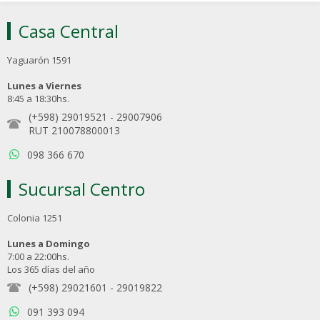
Casa Central
Yaguarón 1591
Lunes a Viernes
8:45 a 18:30hs.
(+598) 29019521
-
29007906
RUT 210078800013
098 366 670
Sucursal Centro
Colonia 1251
Lunes a Domingo
7:00 a 22:00hs.
Los 365 días del año
(+598) 29021601
-
29019822
091 393 094