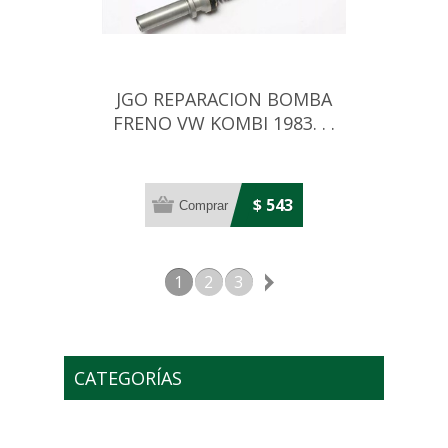
JGO REPARACION BOMBA
FRENO VW KOMBI 1983. . .
15/16 23,81MM
$ 543
1
2
3
CATEGORÍAS