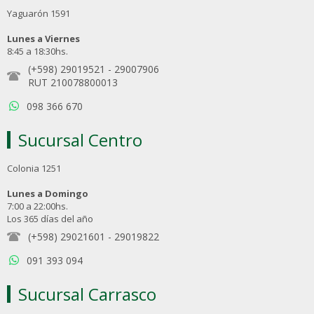
Yaguarón 1591
Lunes a Viernes
8:45 a 18:30hs.
(+598) 29019521
-
29007906
RUT 210078800013
098 366 670
Sucursal Centro
Colonia 1251
Lunes a Domingo
7:00 a 22:00hs.
Los 365 días del año
(+598) 29021601
-
29019822
091 393 094
Sucursal Carrasco