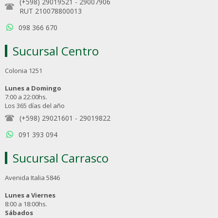
(+598) 29019521
-
29007906
RUT 210078800013
098 366 670
Sucursal Centro
Colonia 1251
Lunes a Domingo
7:00 a 22:00hs.
Los 365 días del año
(+598) 29021601
-
29019822
091 393 094
Sucursal Carrasco
Avenida Italia 5846
Lunes a Viernes
8:00 a 18:00hs.
Sábados