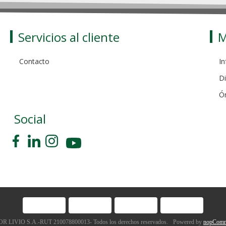
Servicios al cliente
M
Contacto
In
Di
Ó
Social
 LIVIO S.A.-RUT 210078800013- Todos los derechos reservados.
Powered by
nopComm