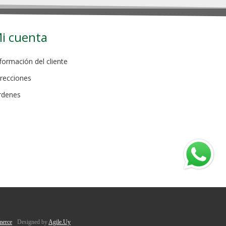
i cuenta
formación del cliente
recciones
rdenes
erce
Designed by
Agile.Uy