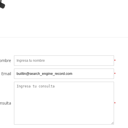
ombre
*
Email
*
nsulta
*