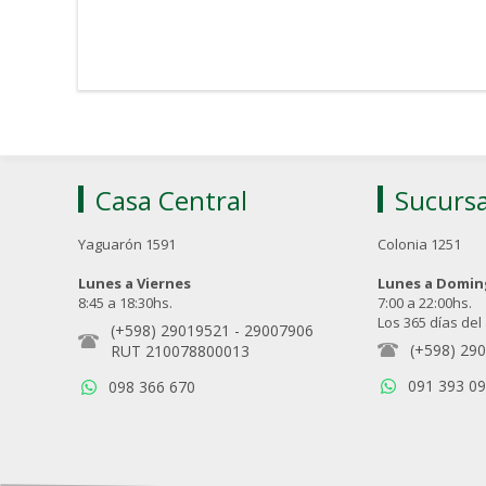
Casa Central
Sucursa
Yaguarón 1591
Colonia 1251
Lunes a Viernes
Lunes a Domi
8:45 a 18:30hs.
7:00 a 22:00hs.
Los 365 días del
(+598) 29019521
-
29007906
(+598) 29
RUT 210078800013
091 393 0
098 366 670