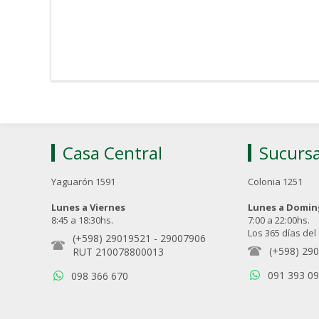
Casa Central
Sucursa
Yaguarón 1591
Colonia 1251
Lunes a Viernes
Lunes a Domi
8:45 a 18:30hs.
7:00 a 22:00hs.
Los 365 días del
(+598) 29019521
-
29007906
(+598) 29
RUT 210078800013
091 393 0
098 366 670