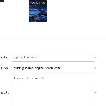
ombre
*
Email
*
nsulta
*