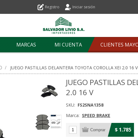
Registro
Iniciar sesión
MARCAS
MI CUENTA
CLIENTES MAY
O
/
JUEGO PASTILLAS DELANTERA TOYOTA COROLLA XEI 2.0 16 V
JUEGO PASTILLAS D
2.0 16 V
SKU:
FS2SNA1358
Marca:
SPEED BRAKE
$ 1.785