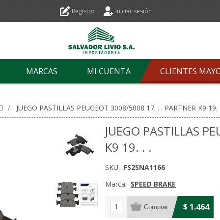
Registro
Iniciar sesión
MARCAS
MI CUENTA
CLIENTES MAY
O
/
JUEGO PASTILLAS PEUGEOT 3008/5008 17. . . PARTNER K9 19. .
JUEGO PASTILLAS PE
K9 19. . .
SKU:
FS2SNA1166
Marca:
SPEED BRAKE
$ 1.464