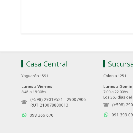
Casa Central
Sucursa
Yaguarón 1591
Colonia 1251
Lunes a Viernes
Lunes a Domi
8:45 a 18:30hs.
7:00 a 22:00hs.
Los 365 días del
(+598) 29019521
-
29007906
(+598) 29
RUT 210078800013
091 393 0
098 366 670