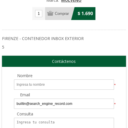
Marca:
MOLVENO
$ 1.690
FIRENZE - CONTENEDOR INBOX EXTERIOR
5
Contáctenos
Nombre
*
Email
*
Consulta