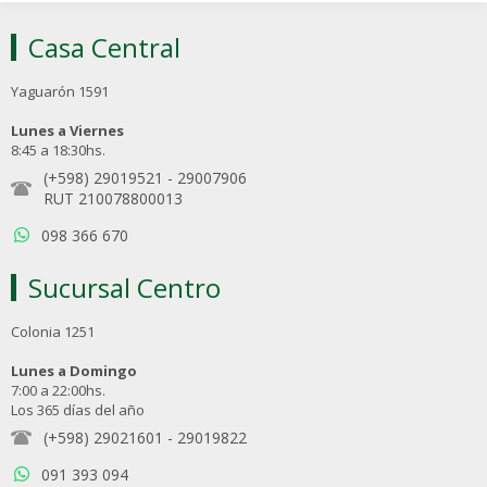
Casa Central
Yaguarón 1591
Lunes a Viernes
8:45 a 18:30hs.
(+598) 29019521
-
29007906
RUT 210078800013
098 366 670
Sucursal Centro
Colonia 1251
Lunes a Domingo
7:00 a 22:00hs.
Los 365 días del año
(+598) 29021601
-
29019822
091 393 094