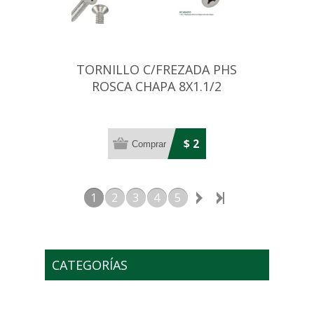
TORNILLO C/FREZADA PHS
ROSCA CHAPA 8X1.1/2
BRONCE (4,2MM)
$ 2
1
2
3
4
5
CATEGORÍAS