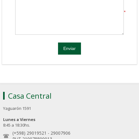
*
Casa Central
Yaguarón 1591
Lunes a Viernes
8:45 a 18:30hs.
(+598) 29019521
-
29007906
RUT 210078800013