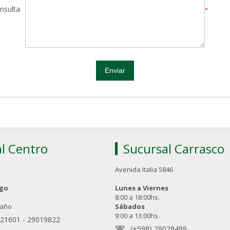
nsulta
*
l Centro
Sucursal Carrasco
Avenida Italia 5846
ngo
Lunes a Viernes
8:00 a 18:00hs.
 año
Sábados
9:00 a 13:00hs.
021601
-
29019822
(+598) 29029499