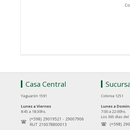
Co
Casa Central
Sucursa
Yaguarón 1591
Colonia 1251
Lunes a Viernes
Lunes a Domi
8:45 a 18:30hs.
7:00 a 22:00hs.
Los 365 días del
(+598) 29019521
-
29007906
(+598) 29
RUT 210078800013