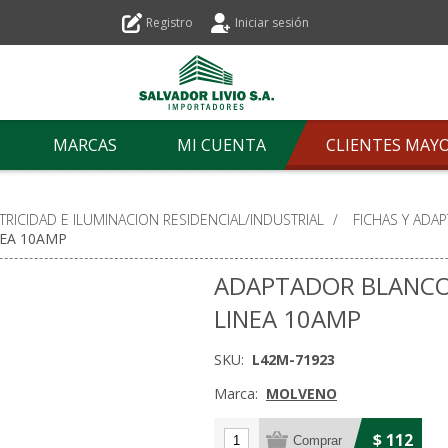
Registro
Iniciar sesión
MARCAS
MI CUENTA
CLIENTES MAY
TRICIDAD E ILUMINACION RESIDENCIAL/INDUSTRIAL
/
FICHAS Y ADA
NEA 10AMP
ADAPTADOR BLANCO T
LINEA 10AMP
SKU:
L42M-71923
Marca:
MOLVENO
$ 112