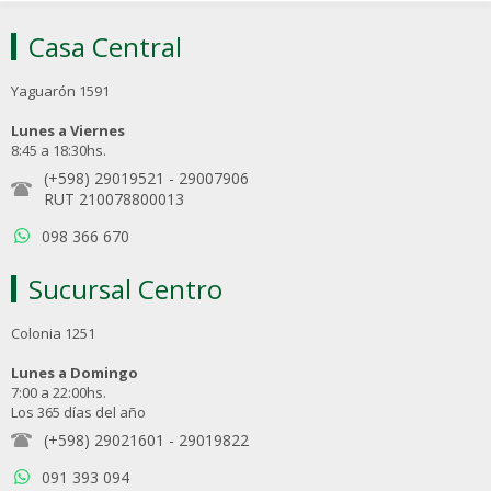
Casa Central
Yaguarón 1591
Lunes a Viernes
8:45 a 18:30hs.
(+598) 29019521
-
29007906
RUT 210078800013
098 366 670
Sucursal Centro
Colonia 1251
Lunes a Domingo
7:00 a 22:00hs.
Los 365 días del año
(+598) 29021601
-
29019822
091 393 094