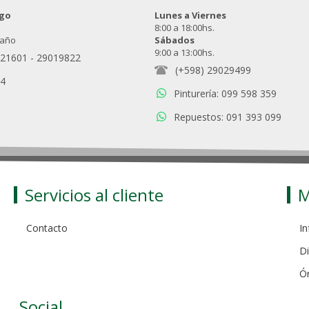
ngo
Lunes a Viernes
8:00 a 18:00hs.
 año
Sábados
9:00 a 13:00hs.
021601
-
29019822
(+598) 29029499
94
Pinturería: 099 598 359
Repuestos: 091 393 099
Servicios al cliente
M
Contacto
In
Di
Ó
Social