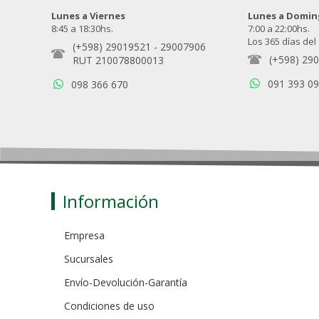
Lunes a Viernes
Lunes a Domi
8:45 a 18:30hs.
7:00 a 22:00hs.
Los 365 días del
(+598) 29019521
-
29007906
(+598) 29
RUT 210078800013
091 393 0
098 366 670
Información
Empresa
Sucursales
Envío-Devolución-Garantía
Condiciones de uso