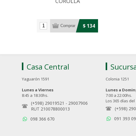
COROLLA
HILUX/SUZUKI/HONDA/MITS
$ 134
Casa Central
Sucursa
Yaguarón 1591
Colonia 1251
Lunes a Viernes
Lunes a Domi
8:45 a 18:30hs.
7:00 a 22:00hs.
Los 365 días del
(+598) 29019521
-
29007906
(+598) 29
RUT 210078800013
091 393 0
098 366 670