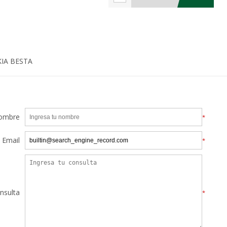
IA BESTA
ombre
*
Email
*
nsulta
*