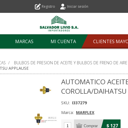
Registro
Iniciar sesión
MARCAS
MI CUENTA
CLIENTES MAY
CAS
/
BULBOS DE PRESION DE ACEITE Y BULBOS DE FRENO DE AIRE
TSU APPLAUSE
AUTOMATICO ACEITE
COROLLA/DAIHATSU
SKU:
I337279
Marca:
MARFLEX
$ 127