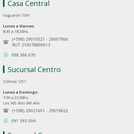
Casa Central
Yaguarón 1591
Lunes a Viernes
8:45 a 18:30hs.
(+598) 29019521
-
29007906
RUT 210078800013
098 366 670
Sucursal Centro
Colonia 1251
Lunes a Domingo
7:00 a 22:00hs.
Los 365 días del año
(+598) 29021601
-
29019822
091 393 094