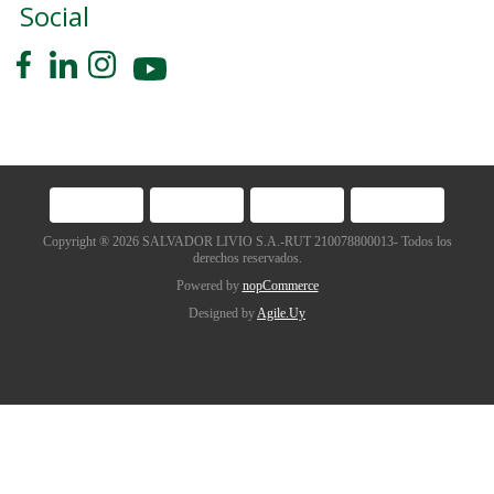
Social
Copyright ® 2026 SALVADOR LIVIO S.A.-RUT 210078800013- Todos los
derechos reservados.
Powered by
nopCommerce
Designed by
Agile.Uy