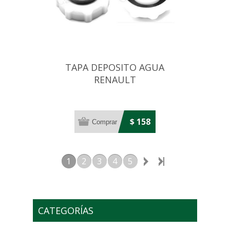
TAPA DEPOSITO AGUA
RENAULT
19/TWINGO/CLIO/MEGANE/EXPRESS/
$ 158
1
2
3
4
5
CATEGORÍAS