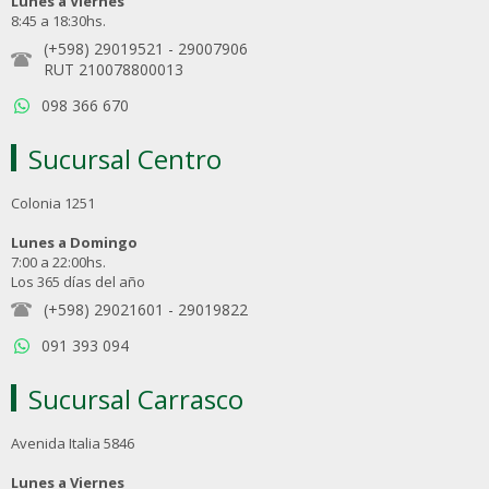
Lunes a Viernes
8:45 a 18:30hs.
(+598) 29019521
-
29007906
RUT 210078800013
098 366 670
Sucursal Centro
Colonia 1251
Lunes a Domingo
7:00 a 22:00hs.
Los 365 días del año
(+598) 29021601
-
29019822
091 393 094
Sucursal Carrasco
Avenida Italia 5846
Lunes a Viernes