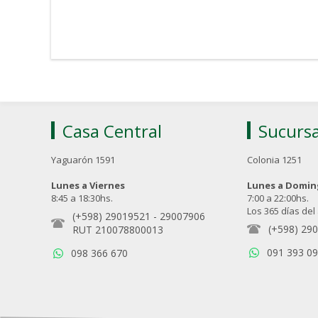
Casa Central
Sucursa
Yaguarón 1591
Colonia 1251
Lunes a Viernes
Lunes a Domi
8:45 a 18:30hs.
7:00 a 22:00hs.
Los 365 días del
(+598) 29019521
-
29007906
(+598) 29
RUT 210078800013
091 393 0
098 366 670