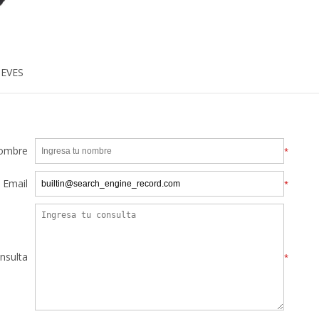
TEVES
ombre
*
Email
*
nsulta
*