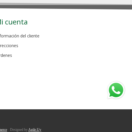
i cuenta
formación del cliente
recciones
rdenes
erce
Designed by
Agile.Uy