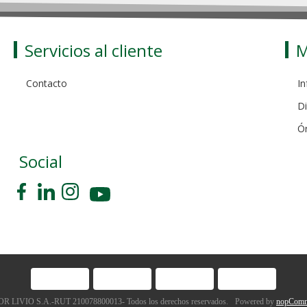
Servicios al cliente
M
Contacto
In
Di
Ó
Social
 LIVIO S.A.-RUT 210078800013- Todos los derechos reservados.
Powered by
nopComm