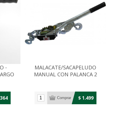
O -
MALACATE/SACAPELUDO
 LARGO
MANUAL CON PALANCA 2
TONELADAS
.364
$ 1.499