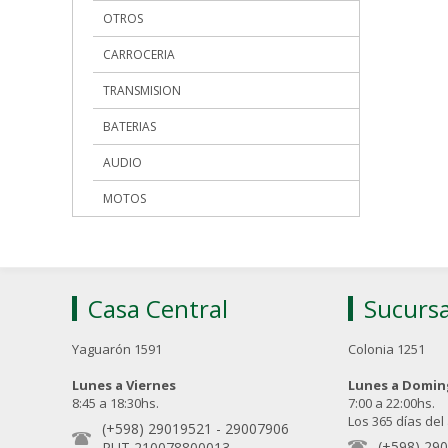
OTROS
CARROCERIA
TRANSMISION
BATERIAS
AUDIO
MOTOS
Casa Central
Sucursa
Yaguarón 1591
Colonia 1251
Lunes a Viernes
Lunes a Domi
8:45 a 18:30hs.
7:00 a 22:00hs.
Los 365 días del
(+598) 29019521
-
29007906
(+598) 29
RUT 210078800013